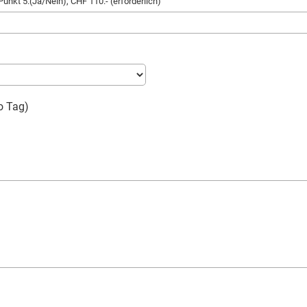
unkt 5.(Ja/Nein), CHF 110.- (erforderlich)
o Tag)