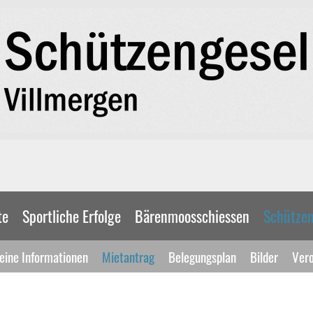
te
Sportliche Erfolge
Bärenmoosschiessen
Schütze
eine Informationen
Mietantrag
Belegungsplan
Bilder
Ver